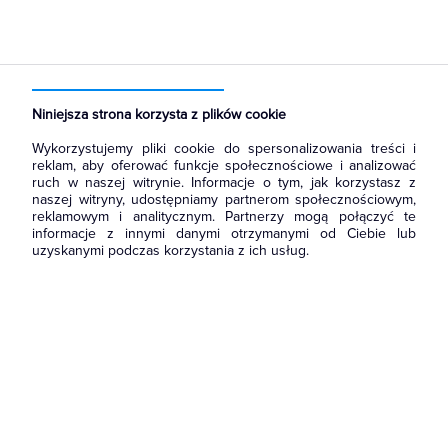
Strona główna
Produkty
Kable i przewody
Przewody instalacyjne
Kable niepalne i bezhalogenowe
Jednożyłowe
Kable bezhalogenowe
Energetyczne i instalacyjne
Niniejsza strona korzysta z plików cookie
Wykorzystujemy pliki cookie do spersonalizowania treści i
reklam, aby oferować funkcje społecznościowe i analizować
ruch w naszej witrynie. Informacje o tym, jak korzystasz z
naszej witryny, udostępniamy partnerom społecznościowym,
reklamowym i analitycznym. Partnerzy mogą połączyć te
informacje z innymi danymi otrzymanymi od Ciebie lub
uzyskanymi podczas korzystania z ich usług.