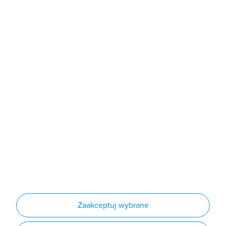
poniedziałek - piątek: 7:00 - 16:00
Sklep
Produkty
Producenci
Nowości
Outlet
Informacje
Regulamin
Polityka prywatności
Regulamin usługi newsletter
Zakup urządzeń z czynnikiem chłodniczym
Warunki dostaw
Lista oddziałów
Konfiguratory
Zaakceptuj wybrane
Najczęściej zadawane pytania
RODO