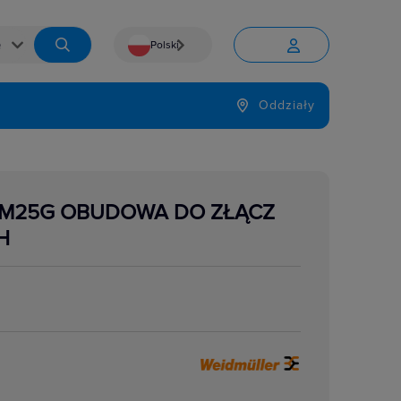
Polski


Język
Oddziały

1M25G OBUDOWA DO ZŁĄCZ
H