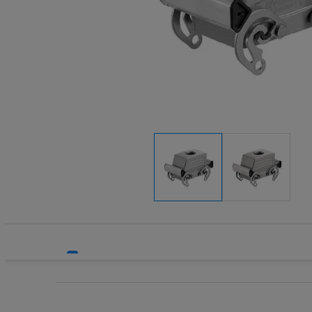
Systemy HVAC
Technika grzewcza
Technika instalacyjna