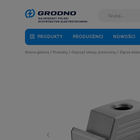
PRODUKTY
PRODUCENCI
NOWOŚCI
Strona główna
Produkty
Osprzęt siłowy, przenośny
Złącza wty
Akcesoria montażowe
Akcesoria pozostałe
Obudow
Aparatura i automatyka
Gniazda meblowe
Pozost
Automatyka Budynkowa
Osprzęt siłowy
Przewo
Baterie, akumulatory
Przedłużacze i listwy zasilające
Rozdzi
Fotowoltaika
Przewody przyłączeniowe
Wkłady
Kable i przewody
Wtyczki i gniazda sieciowe
Wtyczk
Łączniki i gniazda
Złącza wtykowe wielopinowe
Złącza 
Narzędzia i mierniki
Złącza
Ochrona odgromowa
Złącza
Odzież ochronna i BHP
Złącza
Osprzęt siłowy, przenośny
Złącza 
Oświetlenie
Złącza 
Pompy ciepła
Złącza 
Prowadzenie kabli
Złącza
Rozdzielnice i obudowy
Złącza
Sieci zewnętrzne
Złącza
Stacje ładowania
Systemy bezpieczeństwa