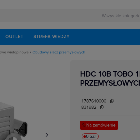
OUTLET
STREFA WIEDZY
kowe wielopinowe
Obudowy złącz przemysłowych
y złącz przemysłowych
ałe akcesoria
dy przyłączeniowe
HDC 10B TOBO 
elacze
 stykowe złącz przemysłowych
PRZEMYSŁOWYC
i i gniazda przemysłowe
audio, video
 DC
 do płytek drukowanych
1787610000
 koncentryczne
okrągłe
831982
pozostałe
prostokątne
 sygnałowe
Na zamówienie
 wtykowe
 zaciskowe
0 SZT