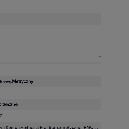
lowej:
Metryczny
przeczne
°C
wą Kompatybilności Elektromagnetycznej EMC:
Nie