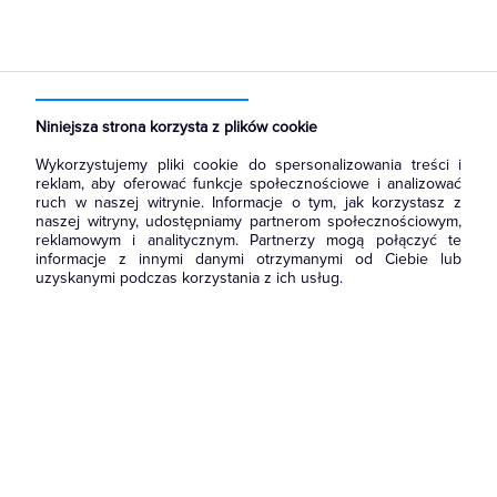
Strona główna
Produkty
Osprzęt siłowy, przenośny
Złącza wtykowe wielopinowe
Obudowy złącz przemysłowych
Niniejsza strona korzysta z plików cookie
Wykorzystujemy pliki cookie do spersonalizowania treści i
reklam, aby oferować funkcje społecznościowe i analizować
ruch w naszej witrynie. Informacje o tym, jak korzystasz z
naszej witryny, udostępniamy partnerom społecznościowym,
reklamowym i analitycznym. Partnerzy mogą połączyć te
informacje z innymi danymi otrzymanymi od Ciebie lub
uzyskanymi podczas korzystania z ich usług.