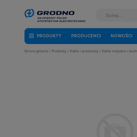
PRODUKTY
PRODUCENCI
NOWOŚCI
Strona główna
Produkty
Kable i przewody
Kable niepalne i be
Akcesoria montażowe
Do odbiorników ruchomych i przen
Ciepłoodporne
Aparatura i automatyka
Kable elektroenergetyczne
Do instalacji p
Automatyka Budynkowa
Kable niepalne i bezhalogenowe
Kable bezhalog
Baterie, akumulatory
Kable telekomunikacyjne
Kable ognioodp
Fotowoltaika
Multimedialne
Kable i przewody
Przewody instalacyjne
Łączniki i gniazda
Przewody solarne
Narzędzia i mierniki
Sterownicze i sygnalizacyjne
Ochrona odgromowa
Odzież ochronna i BHP
Osprzęt siłowy, przenośny
Oświetlenie
Pompy ciepła
Prowadzenie kabli
Rozdzielnice i obudowy
Sieci zewnętrzne
Stacje ładowania
Systemy bezpieczeństwa