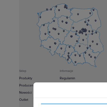
Sklep
Informacje
Produkty
Regulamin
Producenci
Polityka prywatności
Nowości
Regulamin usługi newsletter
Outlet
Zakup urządzeń z czynnikiem c
Warunki dostaw