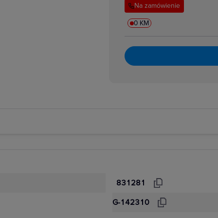
Na zamówienie
0 KM
831281
G-142310