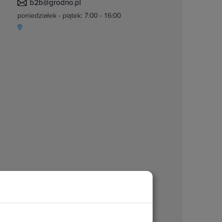
b2b@grodno.pl
poniedziałek - piątek: 7:00 - 16:00