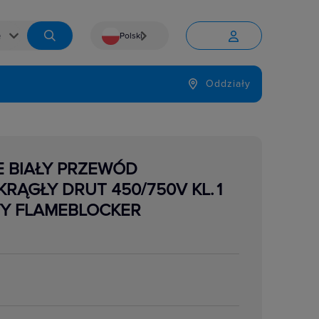
Polski


Język
Oddziały

RE BIAŁY PRZEWÓD
KRĄGŁY DRUT 450/750V KL.1
Y FLAMEBLOCKER