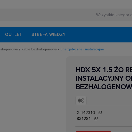
OUTLET
STREFA WIEDZY
zhalogenowe
Kable bezhalogenowe
Energetyczne i instalacyjne
ośnych
Energetyczne i instalacyjne
rzeciwpożarowych
Telekomunikacyjne i sterownicze
enowe
HDX 5X 1.5 ŻO 
orne
INSTALACYJNY O
BEZHALOGENOW
G-142310
831281