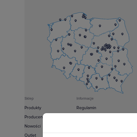
Sklep
Informacje
Produkty
Regulamin
Producenci
Polityka prywatności
Nowości
Regulamin usługi newsletter
Outlet
Zakup urządzeń z czynnikiem c