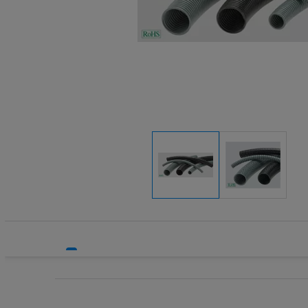
Systemy HVAC
Technika grzewcza
Technika instalacyjna