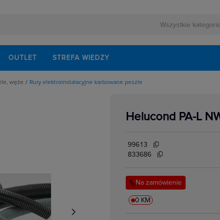
OUTLET
STREFA WIEDZY
zle, węże
Rury elektroinstalacyjne karbowane peszle
niowe do rur elektronstalacyjnych
niowe do węży elastycznych matalowych
owe do rur osłonowych
Helucond PA-L N
i osłonowe
czelniające do rur osłonowych
talacyjne gładkie z tworzywa
stalacyjne karbowane peszle
99613
talacyjne karbowane peszle z pilotem
 do światłowodów
833686
dzielone
gładkie z tworzywa
karbowane w kręgach z tworzywa
Na zamówienie
karbowane w sztangach z tworzywa
 metalowe
ne metalowe
0 KM