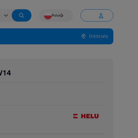
Polski


Język
Oddziały

W14