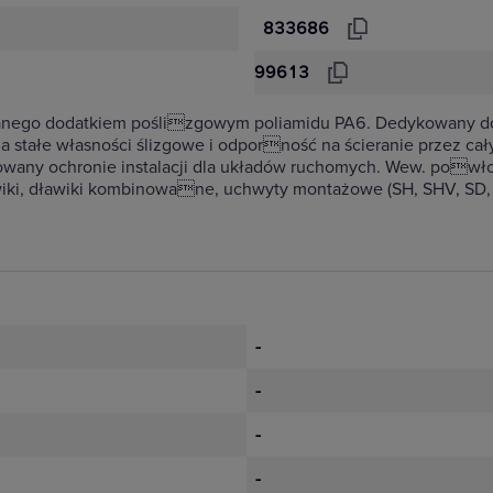
833686
99613
anego dodatkiem poślizgowym poliamidu PA6. Dedykowany do 
tałe własności ślizgowe i odporność na ścieranie przez cały
ykowany ochronie instalacji dla układów ruchomych. Wew. powł
wiki, dławiki kombinowane, uchwyty montażowe (SH, SHV, SD,
-
-
-
-