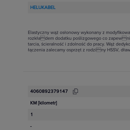
HELUKABEL
Elastyczny wąż osłonowy wykonany z modyfikow
rozkładem dodatku poślizgowego co zapewnia s
tarcia, ścieralność i zdolność do pracy. Wąż ded
łączenia zalecamy osprzęt z rodziny HSSV, dła
4060892379147
KM
[kilometr]
1
-