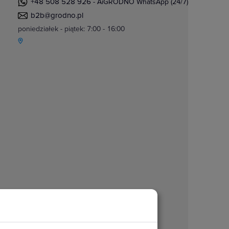
+48 508 528 926
- AiGRODNO WhatsApp (24/7)
b2b@grodno.pl
poniedziałek - piątek: 7:00 - 16:00