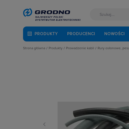
PRODUKTY
PRODUCENCI
NOWOŚCI
Strona główna
Produkty
Prowadzenie kabli
Rury osłonowe, pes
Akcesoria montażowe
Dławnice kablowe i przepusty
Elementy łącze
Aparatura i automatyka
Kanały i listwy elektroinstalacyjne
Elementy łącze
Automatyka Budynkowa
Kanały metalowe i trasy kablowe
Elemety dodatk
Baterie, akumulatory
Osprzęt do linii napowietrznych
Osłony i wężyk
Fotowoltaika
Rury osłonowe, peszle, węże
Pierścienie usz
Kable i przewody
Studnie kablowe
Rury elektroins
Łączniki i gniazda
Systemy instalacji podpodłogowych
Rury elektroin
Narzędzia i mierniki
Systemy oznaczania kabli
Rury elektroins
Ochrona odgromowa
Systemy przeciwpożarowe
Rury osłonowe
Odzież ochronna i BHP
Rury osłonowe 
Osprzęt siłowy, przenośny
Rury osłonowe 
Oświetlenie
Rury osłonowe 
Pompy ciepła
Rury osłonowe 
Prowadzenie kabli
Rury osłonowe
Rozdzielnice i obudowy
Węże elastycz
Sieci zewnętrzne
Stacje ładowania
Systemy bezpieczeństwa