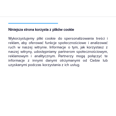
Niniejsza strona korzysta z plików cookie
Wykorzystujemy pliki cookie do spersonalizowania treści i
reklam, aby oferować funkcje społecznościowe i analizować
ruch w naszej witrynie. Informacje o tym, jak korzystasz z
naszej witryny, udostępniamy partnerom społecznościowym,
reklamowym i analitycznym. Partnerzy mogą połączyć te
informacje z innymi danymi otrzymanymi od Ciebie lub
uzyskanymi podczas korzystania z ich usług.
Wróć do strony głównej
i zapoznaj się z naszą ofertą.
Możesz również
skontaktować się
z nami, żeby zapytać o
produkt lub zgłosić błąd.