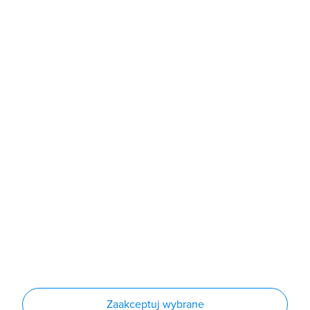
b2b@grodno.pl
poniedziałek - piątek: 7:00 - 16:00
Sklep
Produkty
Producenci
Nowości
Outlet
Informacje
Regulamin
Polityka prywatności
Regulamin usługi newsletter
Zakup urządzeń z czynnikiem chłodniczym
Warunki dostaw
Lista oddziałów
Konfiguratory
Zaakceptuj wybrane