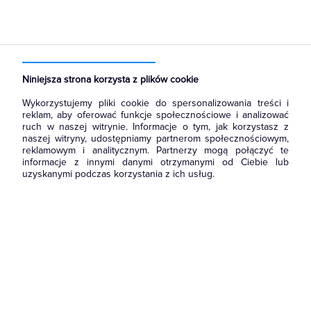
Niniejsza strona korzysta z plików cookie
Wykorzystujemy pliki cookie do spersonalizowania treści i
reklam, aby oferować funkcje społecznościowe i analizować
ruch w naszej witrynie. Informacje o tym, jak korzystasz z
naszej witryny, udostępniamy partnerom społecznościowym,
reklamowym i analitycznym. Partnerzy mogą połączyć te
informacje z innymi danymi otrzymanymi od Ciebie lub
uzyskanymi podczas korzystania z ich usług.
Wróć do strony głównej
i zapoznaj się z naszą ofertą.
Możesz również
skontaktować się
z nami, żeby zapytać o
produkt lub zgłosić błąd.