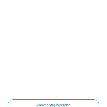
b2b@grodno.pl
poniedziałek - piątek: 7:00 - 16:00
Sklep
Produkty
Producenci
Nowości
Outlet
Informacje
Regulamin
Polityka prywatności
Regulamin usługi newsletter
Zakup urządzeń z czynnikiem chłodniczym
Warunki dostaw
Lista oddziałów
Konfiguratory
Zaakceptuj wybrane