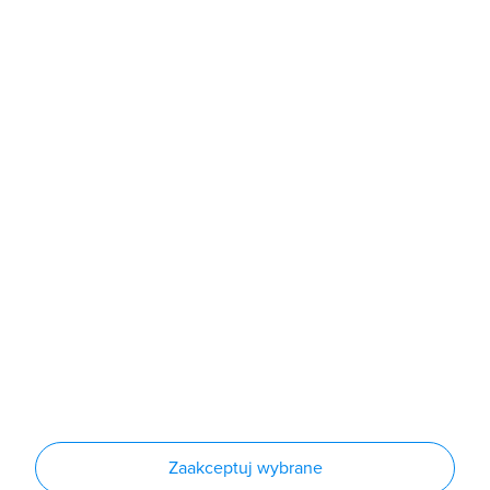
poniedziałek - piątek: 7:00 - 16:00
Sklep
Produkty
Producenci
Nowości
Outlet
Informacje
Regulamin
Polityka prywatności
Regulamin usługi newsletter
Zakup urządzeń z czynnikiem chłodniczym
Warunki dostaw
Lista oddziałów
Konfiguratory
Zaakceptuj wybrane
Najczęściej zadawane pytania