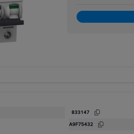
atory dzwonkowe
zpiecznikowe cylindryczne
zpiecznikowe cylindryczne miniaturowe
 i bloki różnicowoprądowe
i nadmiarowoprądowe
i przeciwpożarowe
i różnicowoprądowe z członem nadprądowym
 selektywne
 taryfowe
i zmierzchowe
e podnapięciowe
e wzrostowe
rujące analogowe i cyfrowe
833147
A9F75432