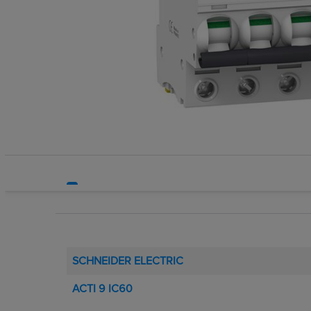
Systemy HVAC
Transform
Technika grzewcza
Wkładki be
Technika instalacyjna
Wkładki be
Wyłączniki
Wyłącznik
Wyłącznik
Wyłącznik
Wyłączniki
Wyłączniki
Wyłącznik
Wyzwalacz
Wyzwalacz
Zegary ste
SCHNEIDER ELECTRIC
ACTI 9 IC60