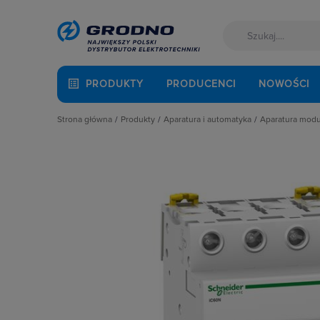
PRODUKTY
PRODUCENCI
NOWOŚCI
Strona główna
Produkty
Aparatura i automatyka
Aparatura mod
Akcesoria montażowe
Aparatura do kompensacji mocy bie
Automaty 
Aparatura i automatyka
Aparatura i urządzenia zasilania r
Detektory 
Automatyka Budynkowa
Aparatura modułowa nn
Dzwonki 
Baterie, akumulatory
Aparatura pomiarowa
Gniazda m
Fotowoltaika
Aparatura rozruchowa do silników e
Lampki mo
Kable i przewody
Aparatura średniego napięcia
Ograniczni
Łączniki i gniazda
Aparatura zasilająca
Podstawy 
Narzędzia i mierniki
Automatyka przemysłowa
Pozostałe 
Ochrona odgromowa
Czujniki i wyłączniki krańcowe
Przekaźnik
Odzież ochronna i BHP
Elementy pasywne
Przekaźniki
Osprzęt siłowy, przenośny
Elementy sterowania i sygnalizacji
Przyciski
Oświetlenie
Optoelektronika
Regulatory
Pompy ciepła
Przekaźniki
Rozłącznik
Prowadzenie kabli
Rozłączniki i podstawy bezpieczni
Rozłączniki
Rozdzielnice i obudowy
Sterownie i zabezpieczenie silnikó
Ściemniac
Sieci zewnętrzne
Wyłączniki, rozłączniki
Styczniki
Stacje ładowania
Styki pom
Systemy bezpieczeństwa
Szyny łącz