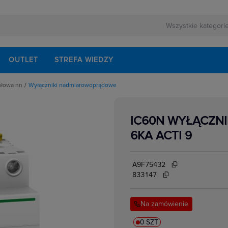
OUTLET
STREFA WIEDZY
ułowa nn
Wyłączniki nadmiarowoprądowe
rnej
schodowe
ezerwowego
iskrzenia
modułowe
IC60N WYŁĄCZNI
odułowe
lektrycznych
dułowe
6KA ACTI 9
ki mocy
bezpiecznikowe do wkładek cylindrycznych
akcesoria
i impulsowe
A9F75432
 instalacyjne
 modułowe
833147
 temperatury
i bezpiecznikowe D0
kowe
 i przełączniki
Na zamówienie
w elektrycznych
ze
 modułowe
ocnicze
0 SZT
eniowe widełkowe i sztyftowe