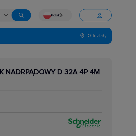
Polski


Język
Oddziały

K NADRPĄDOWY D 32A 4P 4M