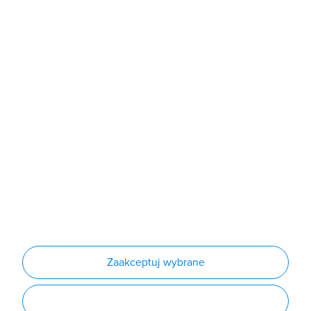
Sklep
Produkty
Producenci
Nowości
Outlet
Informacje
Regulamin
Polityka prywatności
Regulamin usługi newsletter
Zakup urządzeń z czynnikiem chłodniczym
Warunki dostaw
Lista oddziałów
Konfiguratory
Zaakceptuj wybrane
Najczęściej zadawane pytania
RODO