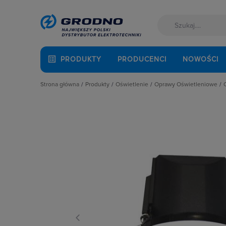
PRODUKTY
PRODUCENCI
NOWOŚCI
Strona główna
Produkty
Oświetlenie
Oprawy Oświetleniowe
Akcesoria montażowe
Latarki
Oprawy specjalistycz
Aparatura i automatyka
Oprawy Oświetleniowe
Oprawy wewnętrzne
Automatyka Budynkowa
Oświetlenie dekoracyjne
Oprawy zewnętrzne
Baterie, akumulatory
Oświetlenie inteligentne
Osprzęt do opraw oś
Fotowoltaika
Słupy oświetleniowe i energetyczn
Oświetlenie awaryjne
Kable i przewody
Źródła światła
Łączniki i gniazda
Narzędzia i mierniki
Ochrona odgromowa
Odzież ochronna i BHP
Osprzęt siłowy, przenośny
Oświetlenie
Pompy ciepła
Prowadzenie kabli
Rozdzielnice i obudowy
Sieci zewnętrzne
Stacje ładowania
Systemy bezpieczeństwa