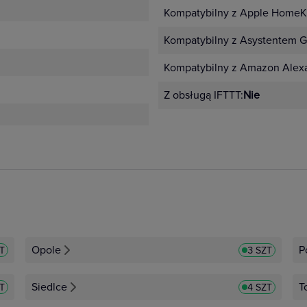
Kompatybilny z Apple HomeKi
Kompatybilny z Asystentem G
Kompatybilny z Amazon Alex
Z obsługą IFTTT:
Nie
Opole
P
ZT
3 SZT
Siedlce
T
ZT
4 SZT