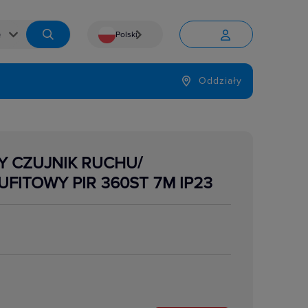
Polski


Język
Oddziały

ŁY CZUJNIK RUCHU/
UFITOWY PIR 360ST 7M IP23