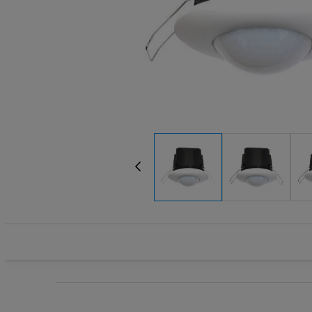
Systemy HVAC
Technika grzewcza
Technika instalacyjna