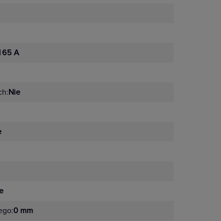
165 A
ch:
Nie
e
e
ego:
0 mm