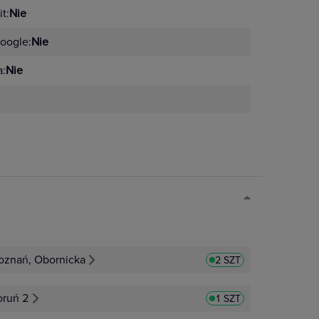
t:
Nie
oogle:
Nie
a:
Nie
oznań, Obornicka
2 SZT
oruń 2
1 SZT