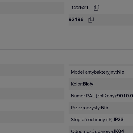
122521
92196
Model antybakteryjny:
Nie
Kolor:
Biały
Numer RAL (zbliżony):
9010.0
Przezroczysty:
Nie
Stopień ochrony (IP):
IP23
Odporność udarowa:
IK04