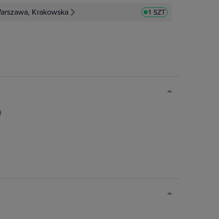
arszawa, Krakowska
1 SZT
)