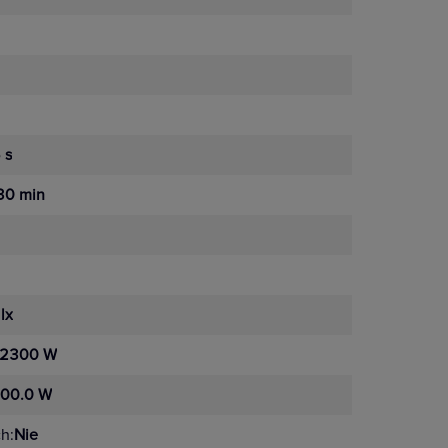
 s
30 min
lx
2300 W
00.0 W
h:
Nie