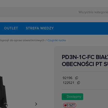
OUTLET
STREFA WIEDZY
Osprzęt do opraw oświetleniowych
Czujniki ruchu
ne
Akcesoria do opraw
Czujniki ruchu
Oprawki
PD3N-1C-FC BIA
wietleniowych
Stateczniki
e
Systemy sterowania oświetleniem
OBECNOŚCI PT S
Zapłonniki
Zasilacze
92196
122521
Dostępny
0 SZT