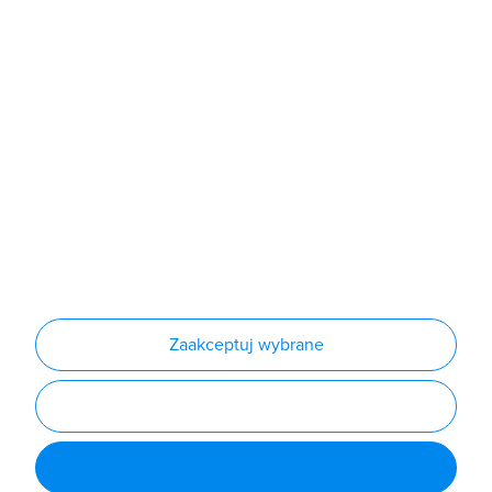
Sklep
Produkty
Producenci
Nowości
Outlet
Informacje
Regulamin
Polityka prywatności
Regulamin usługi newsletter
Zakup urządzeń z czynnikiem chłodniczym
Warunki dostaw
Lista oddziałów
Konfiguratory
Zaakceptuj wybrane
Najczęściej zadawane pytania
RODO
Powered by
Certusoft
Social media