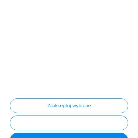
Sklep
Produkty
Producenci
Nowości
Outlet
Informacje
Regulamin
Polityka prywatności
Regulamin usługi newsletter
Zakup urządzeń z czynnikiem chłodniczym
Warunki dostaw
Lista oddziałów
Konfiguratory
Zaakceptuj wybrane
Najczęściej zadawane pytania
RODO