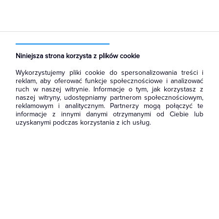
Strona główna
Produkty
Rozdzielnice i obudowy
Rozdział energii i podłączenie zasilania
Izolatory
Niniejsza strona korzysta z plików cookie
Wykorzystujemy pliki cookie do spersonalizowania treści i
reklam, aby oferować funkcje społecznościowe i analizować
ruch w naszej witrynie. Informacje o tym, jak korzystasz z
naszej witryny, udostępniamy partnerom społecznościowym,
reklamowym i analitycznym. Partnerzy mogą połączyć te
informacje z innymi danymi otrzymanymi od Ciebie lub
uzyskanymi podczas korzystania z ich usług.