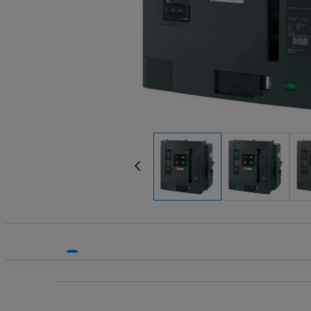
Systemy bezpieczeństwa
Wyzwalacz
Systemy HVAC
Zaciski, p
Technika grzewcza
Technika instalacyjna