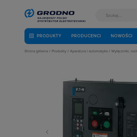
PRODUKTY
PRODUCENCI
NOWOŚCI
Strona główna
Produkty
Aparatura i automatyka
Wyłączniki, rozł
Akcesoria montażowe
Aparatura do kompensacji mocy bie
Blokady m
Aparatura i automatyka
Aparatura i urządzenia zasilania r
Bloki czł
Automatyka Budynkowa
Aparatura modułowa nn
Bloki wyz
Baterie, akumulatory
Aparatura pomiarowa
Kasety do 
Fotowoltaika
Aparatura rozruchowa do silników e
Napędy be
Kable i przewody
Aparatura średniego napięcia
Napędy d
Kuchnia i łazienka
Aparatura zasilająca
Napędy zda
Łączniki i gniazda
Automatyka przemysłowa
Obudowy d
Narzędzia i mierniki
Czujniki i wyłączniki krańcowe
Osłony zac
Ochrona odgromowa
Elementy pasywne
Pozostałe 
Odzież ochronna i BHP
Elementy sterowania i sygnalizacji
Przełączni
Osprzęt siłowy, przenośny
Optoelektronika
Przełącznik
Oświetlenie
Przekaźniki
Rozłącznik
Pompy ciepła
Rozłączniki i podstawy bezpieczni
Rozłączni
Prowadzenie kabli
Sterownie i zabezpieczenie silnikó
Styki pom
Rozdzielnice i obudowy
Wyłączniki, rozłączniki
Wałki do 
Sieci zewnętrzne
Wyłącznik
Stacje ładowania
Wyzwalacz