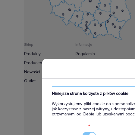
Sklep
Informacje
Produkty
Regulamin
Producenci
Polityka prywatności
Nowości
Regulamin usługi newsletter
Outlet
Zakup urządzeń z czynnikiem c
Warunki dostaw
Niniejsza strona korzysta z plików cookie
Lista oddziałów
Wykorzystujemy pliki cookie do spersonalizo
Konfiguratory
jak korzystasz z naszej witryny, udostępni
otrzymanymi od Ciebie lub uzyskanymi podcz
Najczęściej zadawane pytania
RODO
*