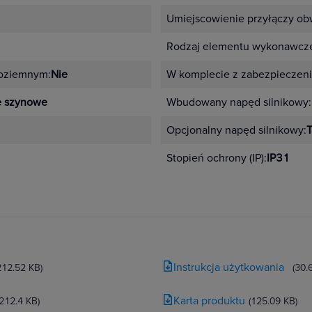
Umiejscowienie przyłączy o
Rodzaj elementu wykonawcz
doziemnym:
Nie
W komplecie z zabezpieczen
e szynowe
Wbudowany napęd silnikowy:
Opcjonalny napęd silnikowy:
T
Stopień ochrony (IP):
IP31
Instrukcja użytkowania
212.52 KB)
(30.
Karta produktu
(212.4 KB)
(125.09 KB)