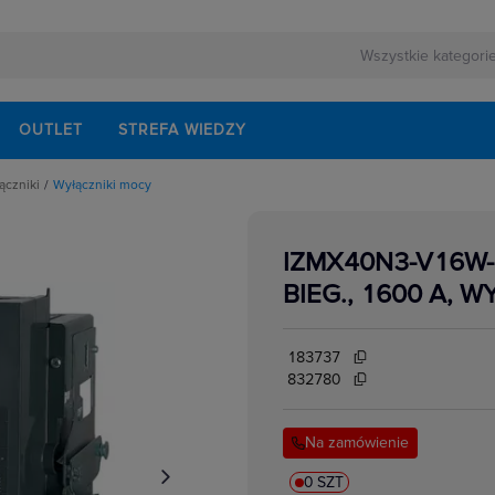
OUTLET
STREFA WIEDZY
ączniki
Wyłączniki mocy
rnej
echaniczne
ezerwowego
onów różnicowoprądowych
walaczy wyłączników mocy
IZMX40N3-V16W-
łączników i rozłączników
lektrycznych
zpośrednie
BIEG., 1600 A, 
rzwiowe
lne do wyłączników i rozłączników mocy
o łączników i rozłączników
isków i przegrody
183737
akcesoria
ki i łączniki krzywkowe
832780
i zasilania
i izolacyjne
kowe
ki mocy
Na zamówienie
w elektrycznych
ocnicze
przedłużenia napędu drzwiowego
i mocy
0 SZT
e podnapięciowe