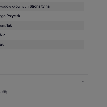
bwodów głównych:
Strona tylna
ego:
Przycisk
iem:
Tak
Nie
ak
6 MB)