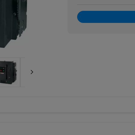
e wzrostowe
rzedłużenia, szyny i okablowanie