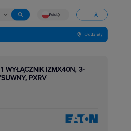
Polski


Język
Oddziały

1 WYŁĄCZNIK IZMX40N, 3-
WYSUWNY, PXRV