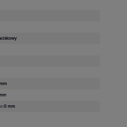
aciskowy
 mm
 mm
o:
0 mm