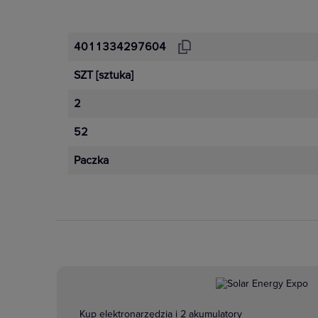
4011334297604
SZT
[sztuka]
2
52
Paczka
Kup elektronarzędzia i 2 akumulatory