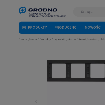
PRODUKTY
PRODUCENCI
NOWOŚCI
Strona główna
Produkty
Łączniki i gniazda
Ramki, klawisze, plak
Akcesoria montażowe
Akcesoria
Klawisze
Aparatura i automatyka
Gniazda
Plakietki, zaśle
Automatyka Budynkowa
Łączniki instalacyjne
Ramki
Baterie, akumulatory
Osprzęt M45
Fotowoltaika
Przyciski
Kable i przewody
Puszki instalacyjne
Łączniki i gniazda
Ramki, klawisze, plakietki
Narzędzia i mierniki
Ściemniacze
Ochrona odgromowa
Słupki i kolumny zasilające
Odzież ochronna i BHP
Termostaty i regulatory
Osprzęt siłowy, przenośny
Oświetlenie
Pompy ciepła
Prowadzenie kabli
Rozdzielnice i obudowy
Sieci zewnętrzne
Stacje ładowania
Systemy bezpieczeństwa