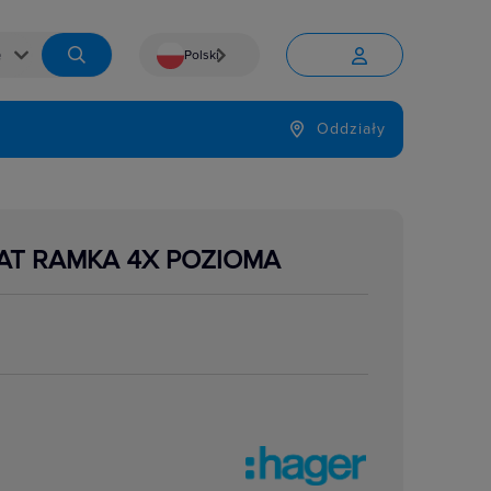
Polski


Język
Oddziały

AT RAMKA 4X POZIOMA