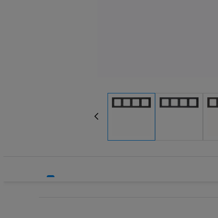
Systemy HVAC
Technika grzewcza
Technika instalacyjna