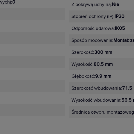
wych):
0
Z pokrywą uchylną:
Nie
Stopień ochrony (IP):
IP20
Odporność udarowa:
IK05
Sposób mocowania:
Montaż z
Szerokość:
300 mm
Wysokość:
80.5 mm
Głębokość:
9.9 mm
Szerokość wbudowania:
71.5
Wysokość wbudowania:
56.5
Średnica otworu montażoweg