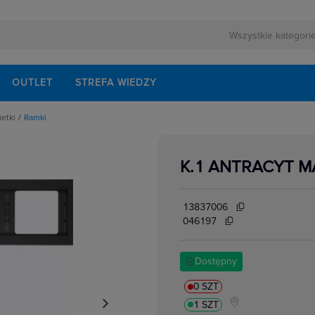
OUTLET
STREFA WIEDZY
ietki
Ramki
pki, osłonki do ramek
K.1 ANTRACYT M
13837006
046197
Dostępny
0 SZT
1 SZT