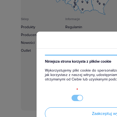
Sklep
Informacje
Produkty
Regulamin
Producenci
Polityka prywatności
Nowości
Regulamin usługi newsletter
Outlet
Zakup urządzeń z czynnikiem c
Warunki dostaw
Niniejsza strona korzysta z plików cookie
Lista oddziałów
Wykorzystujemy pliki cookie do spersonalizo
Konfiguratory
jak korzystasz z naszej witryny, udostępni
otrzymanymi od Ciebie lub uzyskanymi podcz
Najczęściej zadawane pytania
RODO
*
Zaakceptuj w