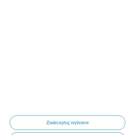
poniedziałek - piątek: 7:00 - 16:00
Sklep
Produkty
Producenci
Nowości
Outlet
Informacje
Regulamin
Polityka prywatności
Regulamin usługi newsletter
Zakup urządzeń z czynnikiem chłodniczym
Warunki dostaw
Lista oddziałów
Konfiguratory
Zaakceptuj wybrane
Najczęściej zadawane pytania
RODO