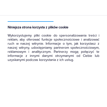
Strona główna
Produkty
Łączniki i gniazda
Ramki, klawisze, plakietki
Ramki
Niniejsza strona korzysta z plików cookie
Wykorzystujemy pliki cookie do spersonalizowania treści i
reklam, aby oferować funkcje społecznościowe i analizować
ruch w naszej witrynie. Informacje o tym, jak korzystasz z
naszej witryny, udostępniamy partnerom społecznościowym,
reklamowym i analitycznym. Partnerzy mogą połączyć te
informacje z innymi danymi otrzymanymi od Ciebie lub
uzyskanymi podczas korzystania z ich usług.