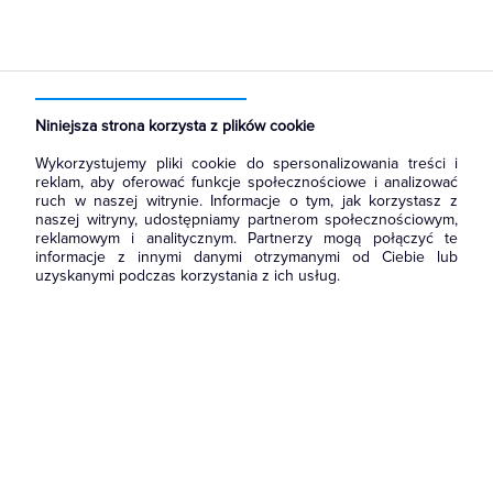
Strona główna
Produkty
Łączniki i gniazda
Ramki, klawisze, plakietki
Klawisze
Niniejsza strona korzysta z plików cookie
Wykorzystujemy pliki cookie do spersonalizowania treści i
reklam, aby oferować funkcje społecznościowe i analizować
ruch w naszej witrynie. Informacje o tym, jak korzystasz z
naszej witryny, udostępniamy partnerom społecznościowym,
reklamowym i analitycznym. Partnerzy mogą połączyć te
informacje z innymi danymi otrzymanymi od Ciebie lub
uzyskanymi podczas korzystania z ich usług.