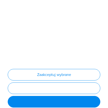
Sklep
Produkty
Producenci
Nowości
Outlet
Informacje
Regulamin
Polityka prywatności
Regulamin usługi newsletter
Zakup urządzeń z czynnikiem chłodniczym
Warunki dostaw
Lista oddziałów
Konfiguratory
Zaakceptuj wybrane
Najczęściej zadawane pytania
RODO
Powered by
Certusoft
Social media