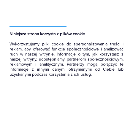
Strona główna
Produkty
Łączniki i gniazda
Ramki, klawisze, plakietki
Klawisze
Niniejsza strona korzysta z plików cookie
Wykorzystujemy pliki cookie do spersonalizowania treści i
reklam, aby oferować funkcje społecznościowe i analizować
ruch w naszej witrynie. Informacje o tym, jak korzystasz z
naszej witryny, udostępniamy partnerom społecznościowym,
reklamowym i analitycznym. Partnerzy mogą połączyć te
informacje z innymi danymi otrzymanymi od Ciebie lub
uzyskanymi podczas korzystania z ich usług.