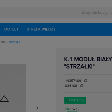
OUTLET
STREFA WIEDZY
ietki
Klawisze
pki, osłonki do ramek
K.1 MODUŁ BIAŁ
"STRZAŁKI"
14357109
034108
Dostępny
7 SZT