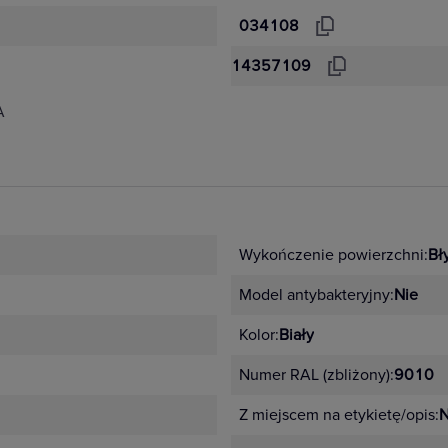
034108
14357109
A
Wykończenie powierzchni:
Bł
Model antybakteryjny:
Nie
Kolor:
Biały
Numer RAL (zbliżony):
9010
Z miejscem na etykietę/opis:
N