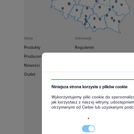
Sklep
Informacje
Produkty
Regulamin
Producenci
Polityka prywatności
Nowości
Regulamin usługi newsletter
Outlet
Zakup urządzeń z czynnikiem c
Warunki dostaw
Niniejsza strona korzysta z plików cookie
Lista oddziałów
Wykorzystujemy pliki cookie do spersonalizo
Konfiguratory
jak korzystasz z naszej witryny, udostępni
otrzymanymi od Ciebie lub uzyskanymi podcz
Najczęściej zadawane pytania
RODO
*