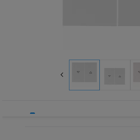
Systemy bezpieczeństwa
Systemy HVAC
Technika grzewcza
Technika instalacyjna