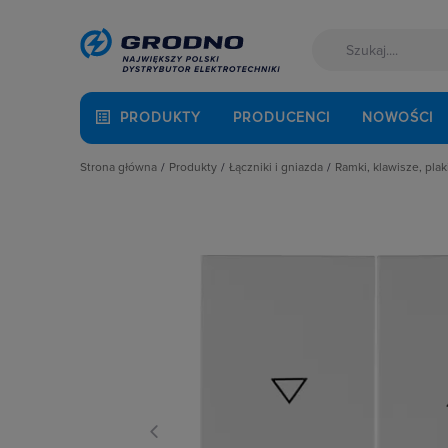
PRODUKTY
PRODUCENCI
NOWOŚCI
Strona główna
Produkty
Łączniki i gniazda
Ramki, klawisze, plak
Akcesoria montażowe
Akcesoria
Klawisze
Aparatura i automatyka
Gniazda
Plakietki, zaśle
Automatyka Budynkowa
Łączniki instalacyjne
Ramki
Baterie, akumulatory
Osprzęt M45
Fotowoltaika
Przyciski
Kable i przewody
Puszki instalacyjne
Kuchnia i łazienka
Ramki, klawisze, plakietki
Łączniki i gniazda
Ściemniacze
Narzędzia i mierniki
Słupki i kolumny zasilające
Ochrona odgromowa
Termostaty i regulatory
Odzież ochronna i BHP
Osprzęt siłowy, przenośny
Oświetlenie
Pompy ciepła
Prowadzenie kabli
Rozdzielnice i obudowy
Sieci zewnętrzne
Stacje ładowania