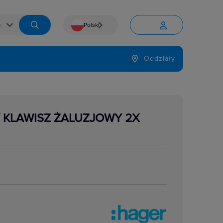
Polski


Język
Oddziały

Y KLAWISZ ŻALUZJOWY 2X