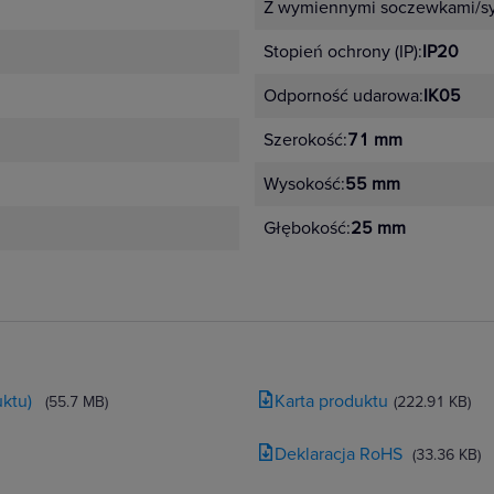
Z wymiennymi soczewkami/s
Stopień ochrony (IP):
IP20
Odporność udarowa:
IK05
Szerokość:
71 mm
Wysokość:
55 mm
Głębokość:
25 mm
ktu)
Karta produktu
(55.7 MB)
(222.91 KB)
Deklaracja RoHS
(33.36 KB)