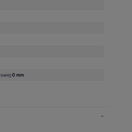
żowej:
0 mm