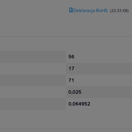
Deklaracja RoHS
(33.33 KB)
56
17
71
0,025
0,064952