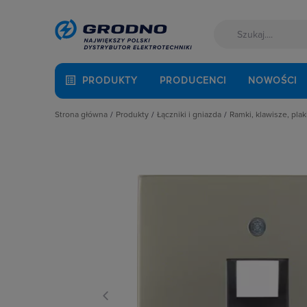
PRODUKTY
PRODUCENCI
NOWOŚCI
Strona główna
Produkty
Łączniki i gniazda
Ramki, klawisze, plak
Akcesoria montażowe
Akcesoria
Klawisze
Aparatura i automatyka
Gniazda
Plakietki, zaśle
Automatyka Budynkowa
Łączniki instalacyjne
Ramki
Baterie, akumulatory
Osprzęt M45
Fotowoltaika
Przyciski
Kable i przewody
Puszki instalacyjne
Kuchnia i łazienka
Ramki, klawisze, plakietki
Łączniki i gniazda
Ściemniacze
Narzędzia i mierniki
Słupki i kolumny zasilające
Ochrona odgromowa
Termostaty i regulatory
Odzież ochronna i BHP
Osprzęt siłowy, przenośny
Oświetlenie
Pompy ciepła
Prowadzenie kabli
Rozdzielnice i obudowy
Sieci zewnętrzne
Stacje ładowania