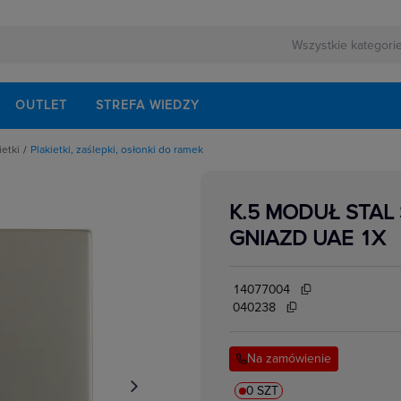
OUTLET
STREFA WIEDZY
ietki
Plakietki, zaślepki, osłonki do ramek
pki, osłonki do ramek
K.5 MODUŁ STAL
GNIAZD UAE 1X
14077004
040238
Na zamówienie
0 SZT