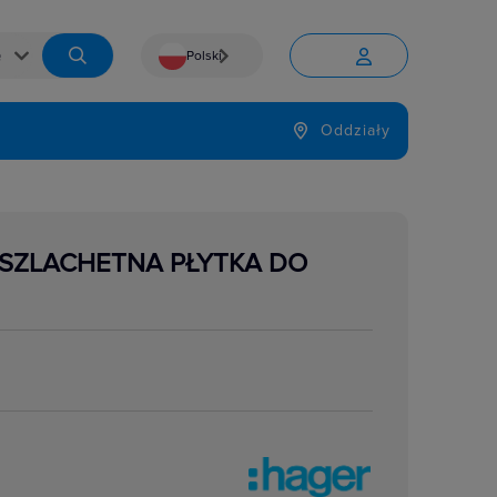
Polski


Język
Oddziały

 SZLACHETNA PŁYTKA DO