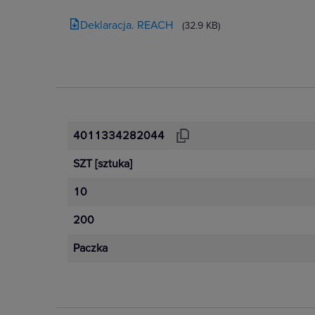
Deklaracja. REACH
(32.9 KB)
4011334282044
SZT
[sztuka]
10
200
Paczka