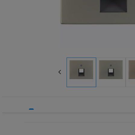
Systemy bezpieczeństwa
Systemy HVAC
Technika grzewcza
Technika instalacyjna