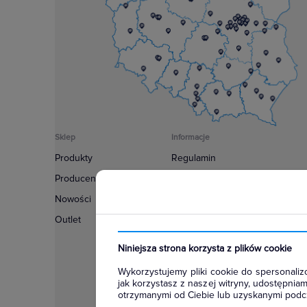
Sklep
Informacje
Produkty
Regulamin
Producenci
Polityka prywatności
Nowości
Regulamin usługi newsletter
Outlet
Zakup urządzeń z czynnikiem c
Warunki dostaw
Niniejsza strona korzysta z plików cookie
Lista oddziałów
Wykorzystujemy pliki cookie do spersonalizo
Konfiguratory
jak korzystasz z naszej witryny, udostępni
otrzymanymi od Ciebie lub uzyskanymi podcz
Najczęściej zadawane pytania