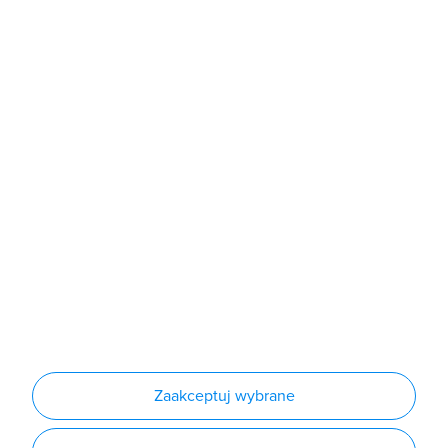
Sklep
Produkty
Producenci
Nowości
Outlet
Informacje
Regulamin
Polityka prywatności
Regulamin usługi newsletter
Zakup urządzeń z czynnikiem chłodniczym
Warunki dostaw
Lista oddziałów
Konfiguratory
Zaakceptuj wybrane
Najczęściej zadawane pytania
RODO