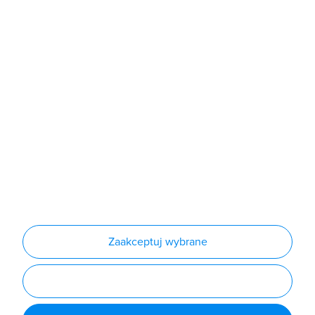
Sklep
Produkty
Producenci
Nowości
Outlet
Informacje
Regulamin
Polityka prywatności
Regulamin usługi newsletter
Zakup urządzeń z czynnikiem chłodniczym
Warunki dostaw
Lista oddziałów
Konfiguratory
Zaakceptuj wybrane
Najczęściej zadawane pytania
RODO