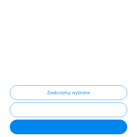
Sklep
Produkty
Producenci
Nowości
Outlet
Informacje
Regulamin
Polityka prywatności
Regulamin usługi newsletter
Zakup urządzeń z czynnikiem chłodniczym
Warunki dostaw
Lista oddziałów
Konfiguratory
Zaakceptuj wybrane
Najczęściej zadawane pytania
RODO
Powered by
Certusoft
Social media