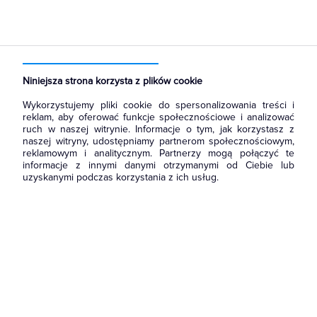
Strona główna
Produkty
Systemy bezpieczeństwa
Systemy monitoringu i telewizji przemysłowej
Kamery
Niniejsza strona korzysta z plików cookie
Wykorzystujemy pliki cookie do spersonalizowania treści i
reklam, aby oferować funkcje społecznościowe i analizować
ruch w naszej witrynie. Informacje o tym, jak korzystasz z
naszej witryny, udostępniamy partnerom społecznościowym,
reklamowym i analitycznym. Partnerzy mogą połączyć te
informacje z innymi danymi otrzymanymi od Ciebie lub
uzyskanymi podczas korzystania z ich usług.