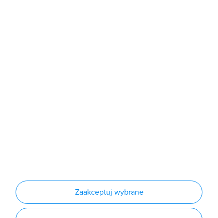
Sklep
Produkty
Producenci
Nowości
Outlet
Informacje
Regulamin
Polityka prywatności
Regulamin usługi newsletter
Zakup urządzeń z czynnikiem chłodniczym
Warunki dostaw
Lista oddziałów
Konfiguratory
Zaakceptuj wybrane
Najczęściej zadawane pytania
RODO