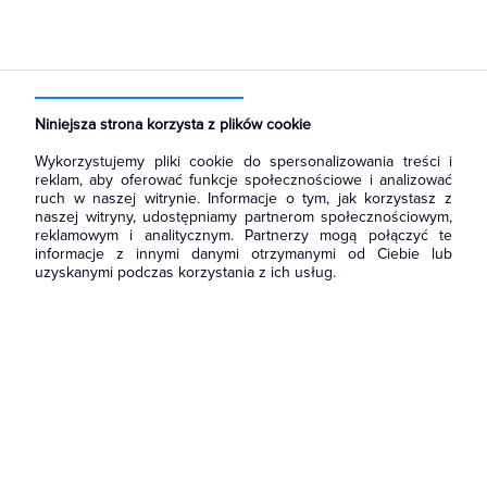
Strona główna
Produkty
Prowadzenie kabli
Kanały i listwy elektroinstalacyjne
Łączniki i rozgałęźniki kanałów
Niniejsza strona korzysta z plików cookie
Wykorzystujemy pliki cookie do spersonalizowania treści i
reklam, aby oferować funkcje społecznościowe i analizować
ruch w naszej witrynie. Informacje o tym, jak korzystasz z
naszej witryny, udostępniamy partnerom społecznościowym,
reklamowym i analitycznym. Partnerzy mogą połączyć te
informacje z innymi danymi otrzymanymi od Ciebie lub
uzyskanymi podczas korzystania z ich usług.