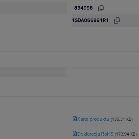
834998
1SDA066891R1
Karta produktu
(135.31 KB)
Deklaracja RoHS
(173.94 KB)