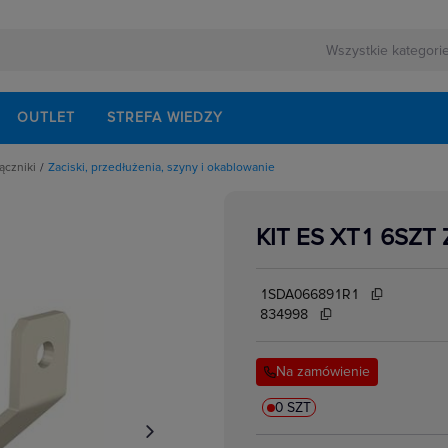
OUTLET
STREFA WIEDZY
ączniki
Zaciski, przedłużenia, szyny i okablowanie
rnej
echaniczne
ezerwowego
onów różnicowoprądowych
walaczy wyłączników mocy
KIT ES XT1 6SZ
łączników i rozłączników
lektrycznych
zpośrednie
rzwiowe
lne do wyłączników i rozłączników mocy
1SDA066891R1
o łączników i rozłączników
isków i przegrody
834998
akcesoria
ki i łączniki krzywkowe
i zasilania
Na zamówienie
i izolacyjne
kowe
ki mocy
w elektrycznych
ocnicze
0 SZT
przedłużenia napędu drzwiowego
i mocy
e podnapięciowe