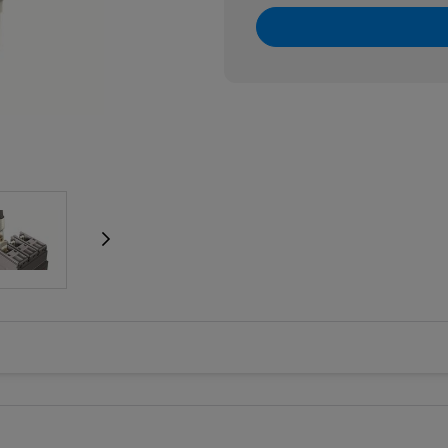
e wzrostowe
rzedłużenia, szyny i okablowanie