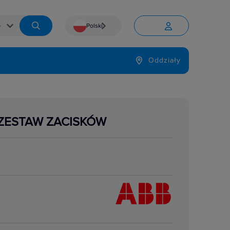
Polski


Język
Oddziały

T ZESTAW ZACISKÓW