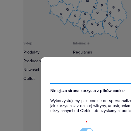
Sklep
Informacje
Produkty
Regulamin
Producenci
Polityka prywatności
Nowości
Regulamin usługi newsletter
Outlet
Zakup urządzeń z czynnikiem c
Warunki dostaw
Niniejsza strona korzysta z plików cookie
Lista oddziałów
Wykorzystujemy pliki cookie do spersonalizo
Konfiguratory
jak korzystasz z naszej witryny, udostępni
otrzymanymi od Ciebie lub uzyskanymi podcz
Najczęściej zadawane pytania
RODO
*