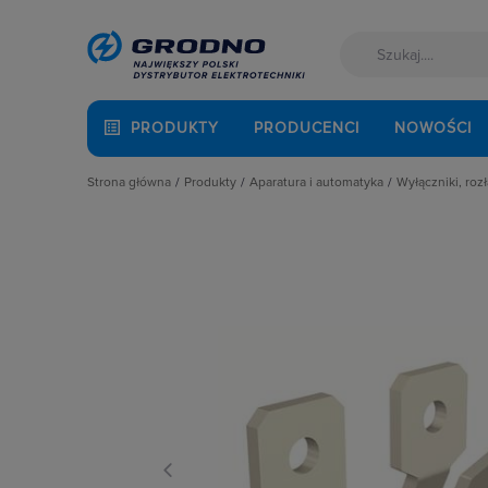
PRODUKTY
PRODUCENCI
NOWOŚCI
Strona główna
Produkty
Aparatura i automatyka
Wyłączniki, rozł
Akcesoria montażowe
Aparatura do kompensacji mocy bie
Blokady m
Aparatura i automatyka
Aparatura i urządzenia zasilania r
Bloki czł
Automatyka Budynkowa
Aparatura modułowa nn
Bloki wyz
Baterie, akumulatory
Aparatura pomiarowa
Kasety do 
Fotowoltaika
Aparatura rozruchowa do silników e
Napędy be
Kable i przewody
Aparatura średniego napięcia
Napędy d
Łączniki i gniazda
Aparatura zasilająca
Napędy zda
Narzędzia i mierniki
Automatyka przemysłowa
Obudowy d
Ochrona odgromowa
Czujniki i wyłączniki krańcowe
Osłony zac
Odzież ochronna i BHP
Elementy pasywne
Pozostałe 
Osprzęt siłowy, przenośny
Elementy sterowania i sygnalizacji
Przełączni
Oświetlenie
Optoelektronika
Przełącznik
Pompy ciepła
Przekaźniki
Rozłącznik
Prowadzenie kabli
Rozłączniki i podstawy bezpieczni
Rozłączni
Rozdzielnice i obudowy
Sterownie i zabezpieczenie silnikó
Styki pom
Sieci zewnętrzne
Wyłączniki, rozłączniki
Wałki do 
Stacje ładowania
Wyłącznik
Systemy bezpieczeństwa
Wyzwalacz