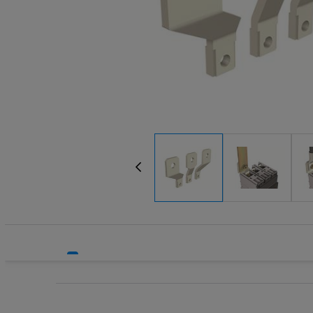
Systemy HVAC
Wyzwalacz
Technika grzewcza
Zaciski, p
Technika instalacyjna