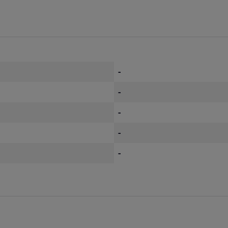
-
-
-
-
-