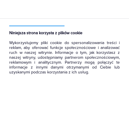
Strona główna
Produkty
Akcesoria montażowe
Końcówki kablowe
Końcówki (tulejki) łączące miedziane
Niniejsza strona korzysta z plików cookie
Wykorzystujemy pliki cookie do spersonalizowania treści i
reklam, aby oferować funkcje społecznościowe i analizować
ruch w naszej witrynie. Informacje o tym, jak korzystasz z
naszej witryny, udostępniamy partnerom społecznościowym,
reklamowym i analitycznym. Partnerzy mogą połączyć te
informacje z innymi danymi otrzymanymi od Ciebie lub
uzyskanymi podczas korzystania z ich usług.