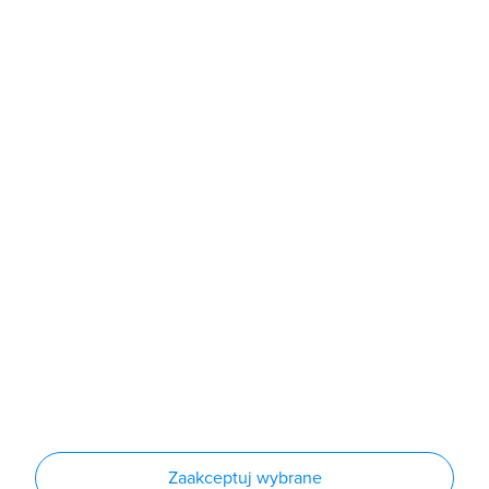
b2b@grodno.pl
poniedziałek - piątek: 7:00 - 16:00
Sklep
Produkty
Producenci
Nowości
Outlet
Informacje
Regulamin
Polityka prywatności
Regulamin usługi newsletter
Zakup urządzeń z czynnikiem chłodniczym
Warunki dostaw
Lista oddziałów
Konfiguratory
Zaakceptuj wybrane