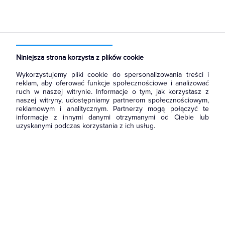
Strona główna
Produkty
Systemy HVAC
Klimatyzacja
Split - jednostka wewnętrzna
Kanałowe
Niniejsza strona korzysta z plików cookie
Wykorzystujemy pliki cookie do spersonalizowania treści i
reklam, aby oferować funkcje społecznościowe i analizować
ruch w naszej witrynie. Informacje o tym, jak korzystasz z
naszej witryny, udostępniamy partnerom społecznościowym,
reklamowym i analitycznym. Partnerzy mogą połączyć te
informacje z innymi danymi otrzymanymi od Ciebie lub
uzyskanymi podczas korzystania z ich usług.