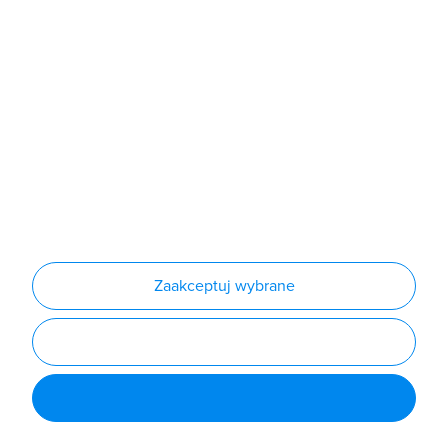
Produkty
Producenci
Nowości
Outlet
Informacje
Regulamin
Polityka prywatności
Regulamin usługi newsletter
Zakup urządzeń z czynnikiem chłodniczym
Warunki dostaw
Lista oddziałów
Konfiguratory
Zaakceptuj wybrane
Najczęściej zadawane pytania
RODO
Powered by
Certusoft
Social media