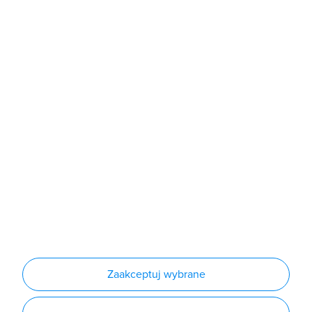
Sklep
Produkty
Producenci
Nowości
Outlet
Informacje
Regulamin
Polityka prywatności
Regulamin usługi newsletter
Zakup urządzeń z czynnikiem chłodniczym
Warunki dostaw
Lista oddziałów
Konfiguratory
Zaakceptuj wybrane
Najczęściej zadawane pytania
RODO