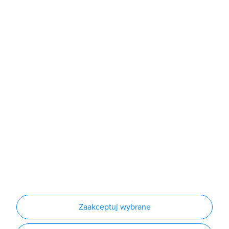
poniedziałek - piątek: 7:00 - 16:00
Sklep
Produkty
Producenci
Nowości
Outlet
Informacje
Regulamin
Polityka prywatności
Regulamin usługi newsletter
Zakup urządzeń z czynnikiem chłodniczym
Warunki dostaw
Lista oddziałów
Konfiguratory
Zaakceptuj wybrane
Najczęściej zadawane pytania
RODO