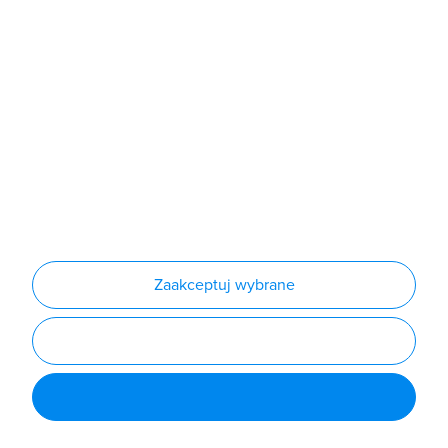
Produkty
Producenci
Nowości
Outlet
Informacje
Regulamin
Polityka prywatności
Regulamin usługi newsletter
Zakup urządzeń z czynnikiem chłodniczym
Warunki dostaw
Lista oddziałów
Konfiguratory
Zaakceptuj wybrane
Najczęściej zadawane pytania
RODO
Powered by
Certusoft
Social media