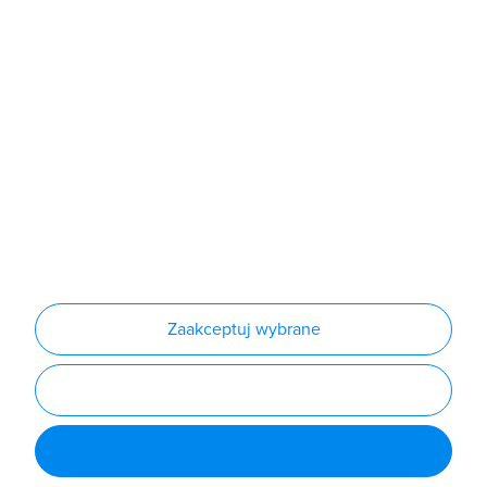
Sklep
Produkty
Producenci
Nowości
Outlet
Informacje
Regulamin
Polityka prywatności
Regulamin usługi newsletter
Zakup urządzeń z czynnikiem chłodniczym
Warunki dostaw
Lista oddziałów
Konfiguratory
Zaakceptuj wybrane
Najczęściej zadawane pytania
RODO
Powered by
Certusoft
Social media