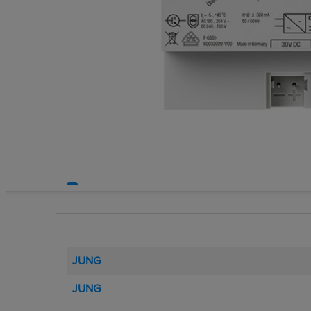
Systemy HVAC
Technika grzewcza
Technika instalacyjna
JUNG
JUNG