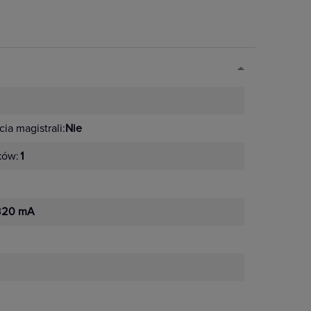
ia magistrali:
Nie
ków:
1
320 mA