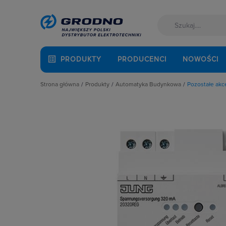
PRODUKTY
PRODUCENCI
NOWOŚCI
Strona główna
Produkty
Automatyka Budynkowa
Pozostałe akc
Akcesoria montażowe
Automatyka bramowa, szlabany
Aparatura i automatyka
Bramki internetowe
Automatyka Budynkowa
Centralki
Baterie, akumulatory
Czujniki
Fotowoltaika
Domofony i dzwonki
Kable i przewody
Inteligentne gniazda i wtyczki
Łączniki i gniazda
Kontrolery
Narzędzia i mierniki
Moduły sterujące DIN
Ochrona odgromowa
Moduły sterujące natynkowe
Odzież ochronna i BHP
Moduły sterujące podtynkowe
Osprzęt siłowy, przenośny
Osprzęt elektroinstalacyjny SMART
Oświetlenie
Piloty
Pompy ciepła
Plakietki sterujące
Prowadzenie kabli
Pozostałe akcesoria
Rozdzielnice i obudowy
Stacje pogodowe
Sieci zewnętrzne
Zegary i elementy sterujące
Stacje ładowania
Zestawy startowe i rozszerzające
Systemy bezpieczeństwa