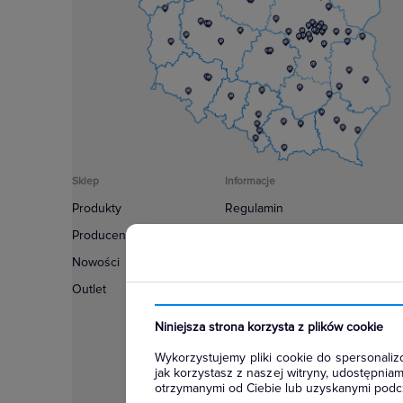
Sklep
Informacje
Produkty
Regulamin
Producenci
Polityka prywatności
Nowości
Regulamin usługi newsletter
Outlet
Zakup urządzeń z czynnikiem c
Warunki dostaw
Niniejsza strona korzysta z plików cookie
Lista oddziałów
Wykorzystujemy pliki cookie do spersonalizo
Konfiguratory
jak korzystasz z naszej witryny, udostępni
otrzymanymi od Ciebie lub uzyskanymi podcz
Najczęściej zadawane pytania