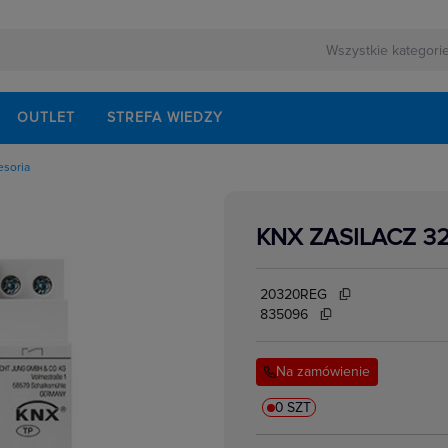
OUTLET
STREFA WIEDZY
esoria
KNX ZASILACZ 3
20320REG
835096
Na zamówienie
0 SZT