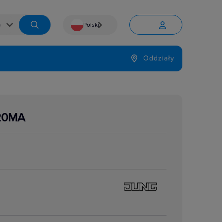
Polski


Język
Oddziały

20MA