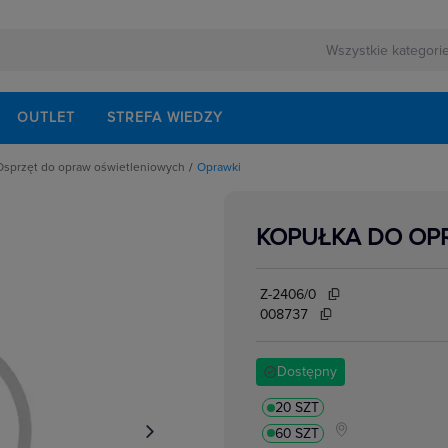
OUTLET
STREFA WIEDZY
Osprzęt do opraw oświetleniowych
Oprawki
ne
Akcesoria do opraw
Czujniki ruchu
Oprawki
KOPUŁKA DO OPR
wietleniowych
Stateczniki
e
Systemy sterowania oświetleniem
Zapłonniki
Zasilacze
Z-2406/0
008737
Dostępny
20 SZT
60 SZT