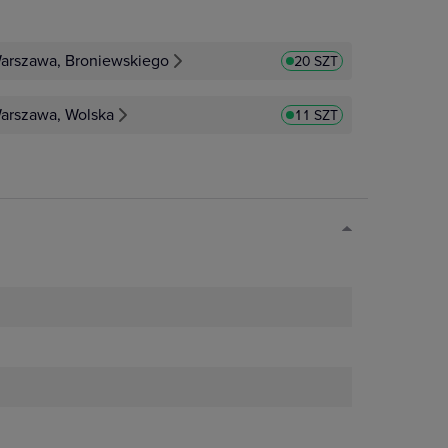
arszawa, Broniewskiego
20 SZT
arszawa, Wolska
11 SZT