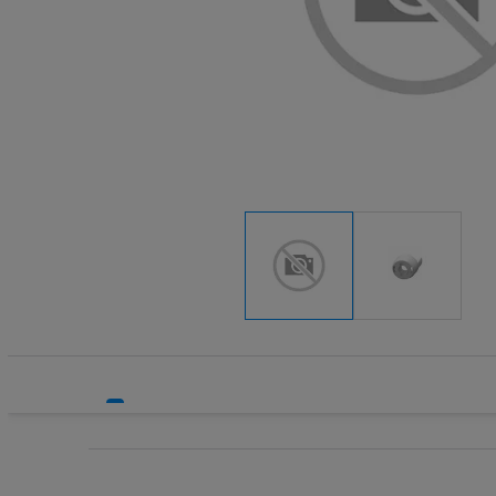
Systemy HVAC
Technika grzewcza
Technika instalacyjna