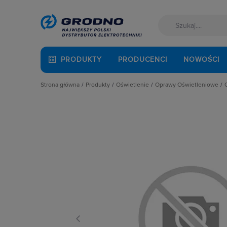
PRODUKTY
PRODUCENCI
NOWOŚCI
Strona główna
Produkty
Oświetlenie
Oprawy Oświetleniowe
Akcesoria montażowe
Latarki
Oprawy specjalistycz
Aparatura i automatyka
Oprawy Oświetleniowe
Oprawy wewnętrzne
Automatyka Budynkowa
Oświetlenie dekoracyjne
Oprawy zewnętrzne
Baterie, akumulatory
Oświetlenie inteligentne
Osprzęt do opraw oś
Fotowoltaika
Słupy oświetleniowe i energetyczn
Oświetlenie awaryjne
Kable i przewody
Źródła światła
Łączniki i gniazda
Narzędzia i mierniki
Ochrona odgromowa
Odzież ochronna i BHP
Osprzęt siłowy, przenośny
Oświetlenie
Pompy ciepła
Prowadzenie kabli
Rozdzielnice i obudowy
Sieci zewnętrzne
Stacje ładowania
Systemy bezpieczeństwa