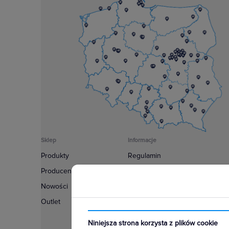
Sklep
Informacje
Produkty
Regulamin
Producenci
Polityka prywatności
Nowości
Regulamin usługi newsletter
Outlet
Zakup urządzeń z czynnikiem c
Warunki dostaw
Niniejsza strona korzysta z plików cookie