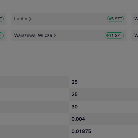
Lublin
W
ZT
5 SZT
Warszawa, Wilcza
W
T
11 SZT
25
25
30
0,004
0,01875