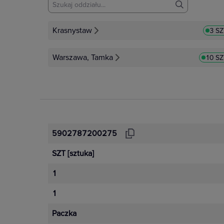
Krasnystaw
3 S
Warszawa, Tamka
10 SZ
5902787200275
SZT
[sztuka]
1
1
Paczka