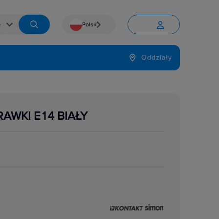
Polski


Język
Oddziały

AWKI E14 BIAŁY