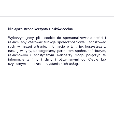
Strona główna
Produkty
Prowadzenie kabli
Kanały metalowe i trasy kablowe
Wsporniki i Wysięgniki
Niniejsza strona korzysta z plików cookie
Wykorzystujemy pliki cookie do spersonalizowania treści i
reklam, aby oferować funkcje społecznościowe i analizować
ruch w naszej witrynie. Informacje o tym, jak korzystasz z
naszej witryny, udostępniamy partnerom społecznościowym,
reklamowym i analitycznym. Partnerzy mogą połączyć te
informacje z innymi danymi otrzymanymi od Ciebie lub
uzyskanymi podczas korzystania z ich usług.