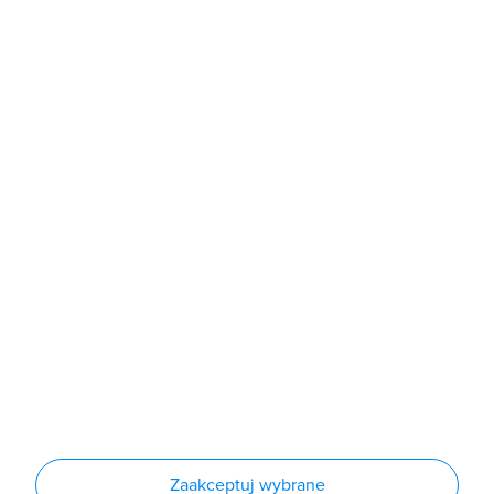
b2b@grodno.pl
poniedziałek - piątek: 7:00 - 16:00
Sklep
Produkty
Producenci
Nowości
Outlet
Informacje
Regulamin
Polityka prywatności
Regulamin usługi newsletter
Zakup urządzeń z czynnikiem chłodniczym
Warunki dostaw
Lista oddziałów
Konfiguratory
Zaakceptuj wybrane