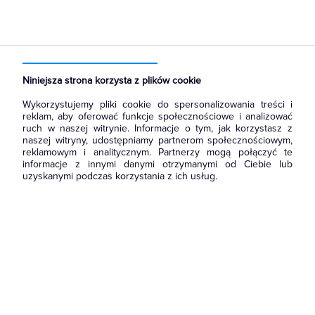
Niniejsza strona korzysta z plików cookie
Wykorzystujemy pliki cookie do spersonalizowania treści i
reklam, aby oferować funkcje społecznościowe i analizować
ruch w naszej witrynie. Informacje o tym, jak korzystasz z
naszej witryny, udostępniamy partnerom społecznościowym,
reklamowym i analitycznym. Partnerzy mogą połączyć te
informacje z innymi danymi otrzymanymi od Ciebie lub
uzyskanymi podczas korzystania z ich usług.
Wróć do strony głównej
i zapoznaj się z naszą ofertą.
Możesz również
skontaktować się
z nami, żeby zapytać o
produkt lub zgłosić błąd.