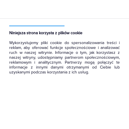
Strona główna
Produkty
Oświetlenie
Źródła światła
Świetlówki liniowe
Świetlówki o średnicy 26mm T8
Niniejsza strona korzysta z plików cookie
Wykorzystujemy pliki cookie do spersonalizowania treści i
reklam, aby oferować funkcje społecznościowe i analizować
ruch w naszej witrynie. Informacje o tym, jak korzystasz z
naszej witryny, udostępniamy partnerom społecznościowym,
reklamowym i analitycznym. Partnerzy mogą połączyć te
informacje z innymi danymi otrzymanymi od Ciebie lub
uzyskanymi podczas korzystania z ich usług.