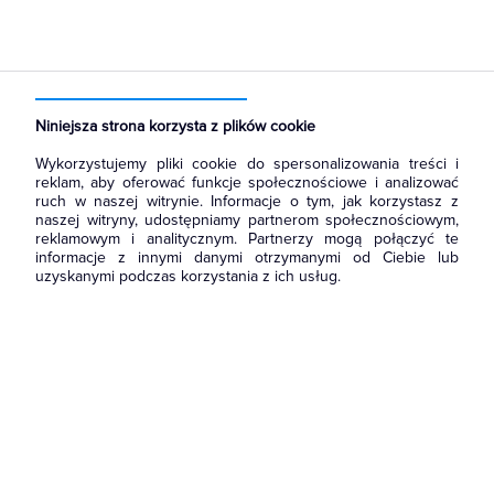
Strona główna
Produkty
Aparatura i automatyka
Rozłączniki i podstawy bezpiecznikowe
Bezpieczniki automatyczne wkręcane D
Niniejsza strona korzysta z plików cookie
Wykorzystujemy pliki cookie do spersonalizowania treści i
reklam, aby oferować funkcje społecznościowe i analizować
ruch w naszej witrynie. Informacje o tym, jak korzystasz z
naszej witryny, udostępniamy partnerom społecznościowym,
reklamowym i analitycznym. Partnerzy mogą połączyć te
informacje z innymi danymi otrzymanymi od Ciebie lub
uzyskanymi podczas korzystania z ich usług.