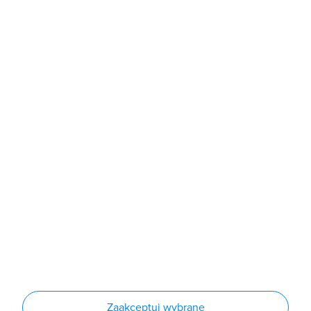
b2b@grodno.pl
poniedziałek - piątek: 7:00 - 16:00
Sklep
Produkty
Producenci
Nowości
Outlet
Informacje
Regulamin
Polityka prywatności
Regulamin usługi newsletter
Zakup urządzeń z czynnikiem chłodniczym
Warunki dostaw
Lista oddziałów
Konfiguratory
Zaakceptuj wybrane