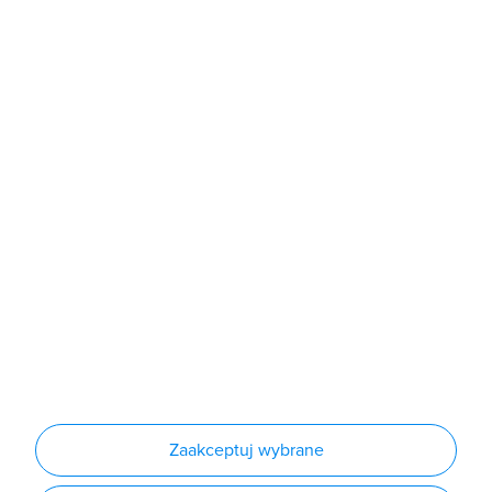
poniedziałek - piątek: 7:00 - 16:00
Sklep
Produkty
Producenci
Nowości
Outlet
Informacje
Regulamin
Polityka prywatności
Regulamin usługi newsletter
Zakup urządzeń z czynnikiem chłodniczym
Warunki dostaw
Lista oddziałów
Konfiguratory
Zaakceptuj wybrane
Najczęściej zadawane pytania
RODO