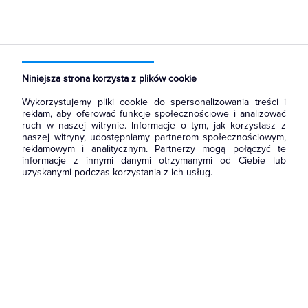
Strona główna
Produkty
Aparatura i automatyka
Rozłączniki i podstawy bezpiecznikowe
Bezpieczniki automatyczne wkręcane D
Niniejsza strona korzysta z plików cookie
Wykorzystujemy pliki cookie do spersonalizowania treści i
reklam, aby oferować funkcje społecznościowe i analizować
ruch w naszej witrynie. Informacje o tym, jak korzystasz z
naszej witryny, udostępniamy partnerom społecznościowym,
reklamowym i analitycznym. Partnerzy mogą połączyć te
informacje z innymi danymi otrzymanymi od Ciebie lub
uzyskanymi podczas korzystania z ich usług.