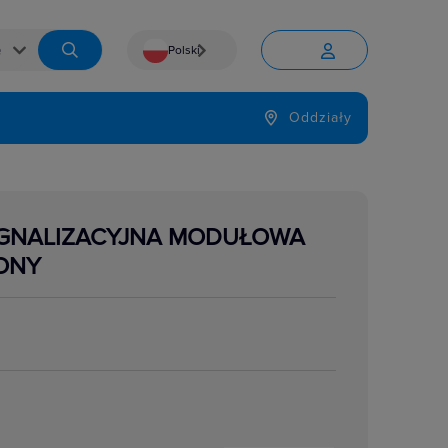
Polski


Język
Oddziały

YGNALIZACYJNA MODUŁOWA
ONY