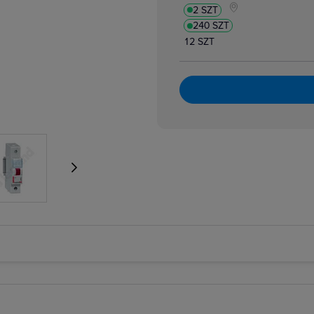
2 SZT
atory dzwonkowe
zpiecznikowe cylindryczne
240 SZT
zpiecznikowe cylindryczne miniaturowe
 i bloki różnicowoprądowe
12 SZT
i nadmiarowoprądowe
i przeciwpożarowe
i różnicowoprądowe z członem nadprądowym
 selektywne
 taryfowe
i zmierzchowe
e podnapięciowe
e wzrostowe
rujące analogowe i cyfrowe