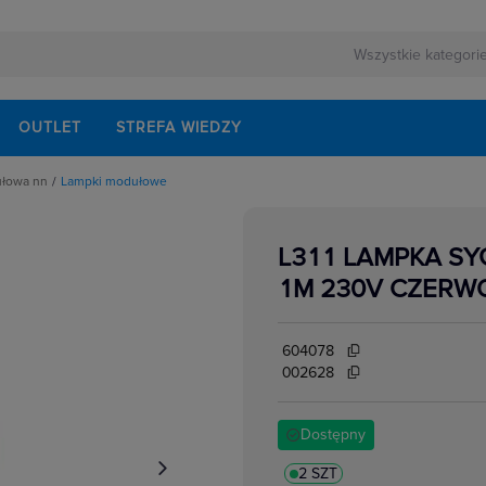
OUTLET
STREFA WIEDZY
ułowa nn
Lampki modułowe
rnej
schodowe
ezerwowego
iskrzenia
modułowe
L311 LAMPKA S
odułowe
lektrycznych
dułowe
1M 230V CZERW
ki mocy
bezpiecznikowe do wkładek cylindrycznych
akcesoria
i impulsowe
604078
 instalacyjne
 modułowe
002628
 temperatury
i bezpiecznikowe D0
kowe
 i przełączniki
Dostępny
w elektrycznych
ze
 modułowe
ocnicze
2 SZT
eniowe widełkowe i sztyftowe