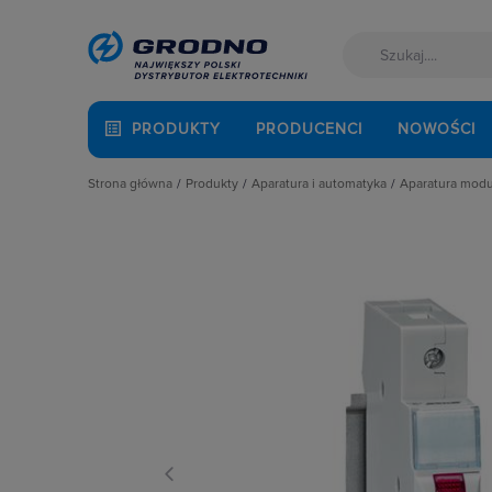
PRODUKTY
PRODUCENCI
NOWOŚCI
Strona główna
Produkty
Aparatura i automatyka
Aparatura mod
Akcesoria montażowe
Aparatura do kompensacji mocy bie
Automaty 
Aparatura i automatyka
Aparatura i urządzenia zasilania r
Detektory 
Automatyka Budynkowa
Aparatura modułowa nn
Dzwonki 
Baterie, akumulatory
Aparatura pomiarowa
Gniazda m
Fotowoltaika
Aparatura rozruchowa do silników e
Lampki mo
Kable i przewody
Aparatura średniego napięcia
Ograniczni
Łączniki i gniazda
Aparatura zasilająca
Podstawy 
Narzędzia i mierniki
Automatyka przemysłowa
Pozostałe 
Ochrona odgromowa
Czujniki i wyłączniki krańcowe
Przekaźnik
Odzież ochronna i BHP
Elementy pasywne
Przekaźniki
Osprzęt siłowy, przenośny
Elementy sterowania i sygnalizacji
Przyciski
Oświetlenie
Optoelektronika
Regulatory
Pompy ciepła
Przekaźniki
Rozłącznik
Prowadzenie kabli
Rozłączniki i podstawy bezpieczni
Rozłączniki
Rozdzielnice i obudowy
Sterownie i zabezpieczenie silnikó
Ściemniac
Sieci zewnętrzne
Wyłączniki, rozłączniki
Styczniki
Stacje ładowania
Styki pom
Systemy bezpieczeństwa
Szyny łącz