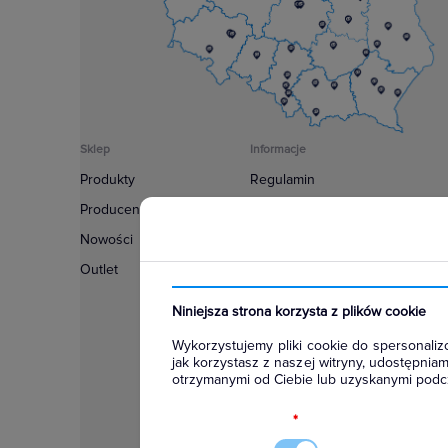
Sklep
Informacje
Produkty
Regulamin
Producenci
Polityka prywatności
Nowości
Regulamin usługi newsletter
Outlet
Zakup urządzeń z czynnikiem c
Warunki dostaw
Niniejsza strona korzysta z plików cookie
Lista oddziałów
Wykorzystujemy pliki cookie do spersonalizo
Konfiguratory
jak korzystasz z naszej witryny, udostępni
otrzymanymi od Ciebie lub uzyskanymi podcz
Najczęściej zadawane pytania
RODO
*