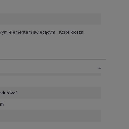
wym elementem świecącym - Kolor klosza:
odułów:
1
mm