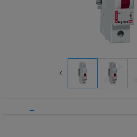
Systemy HVAC
Transform
Technika grzewcza
Wkładki be
Technika instalacyjna
Wkładki be
Wyłączniki
Wyłącznik
Wyłącznik
Wyłącznik
Wyłączniki
Wyłączniki
Wyłącznik
Wyzwalacz
Wyzwalacz
Zegary ste