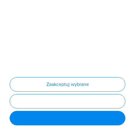
Produkty
Producenci
Nowości
Outlet
Informacje
Regulamin
Polityka prywatności
Regulamin usługi newsletter
Zakup urządzeń z czynnikiem chłodniczym
Warunki dostaw
Lista oddziałów
Konfiguratory
Zaakceptuj wybrane
Najczęściej zadawane pytania
RODO
Powered by
Certusoft
Social media