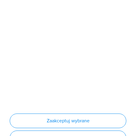
Sklep
Produkty
Producenci
Nowości
Outlet
Informacje
Regulamin
Polityka prywatności
Regulamin usługi newsletter
Zakup urządzeń z czynnikiem chłodniczym
Warunki dostaw
Lista oddziałów
Konfiguratory
Zaakceptuj wybrane
Najczęściej zadawane pytania
RODO