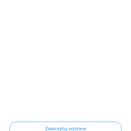
b2b@grodno.pl
poniedziałek - piątek: 7:00 - 16:00
Sklep
Produkty
Producenci
Nowości
Outlet
Informacje
Regulamin
Polityka prywatności
Regulamin usługi newsletter
Zakup urządzeń z czynnikiem chłodniczym
Warunki dostaw
Lista oddziałów
Konfiguratory
Zaakceptuj wybrane