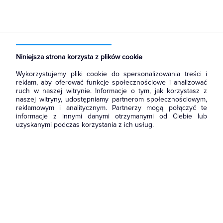
Niniejsza strona korzysta z plików cookie
Wykorzystujemy pliki cookie do spersonalizowania treści i
reklam, aby oferować funkcje społecznościowe i analizować
ruch w naszej witrynie. Informacje o tym, jak korzystasz z
naszej witryny, udostępniamy partnerom społecznościowym,
reklamowym i analitycznym. Partnerzy mogą połączyć te
informacje z innymi danymi otrzymanymi od Ciebie lub
uzyskanymi podczas korzystania z ich usług.
Wróć do strony głównej
i zapoznaj się z naszą ofertą.
Możesz również
skontaktować się
z nami, żeby zapytać o
produkt lub zgłosić błąd.