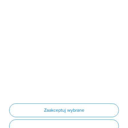
Sklep
Produkty
Producenci
Nowości
Outlet
Informacje
Regulamin
Polityka prywatności
Regulamin usługi newsletter
Zakup urządzeń z czynnikiem chłodniczym
Warunki dostaw
Lista oddziałów
Konfiguratory
Zaakceptuj wybrane
Najczęściej zadawane pytania
RODO