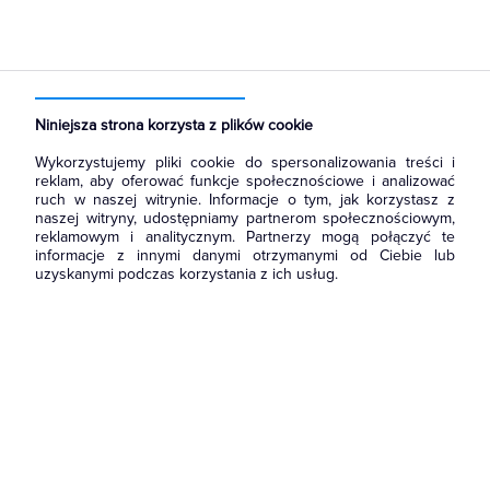
Strona główna
Produkty
Łączniki i gniazda
Ramki, klawisze, plakietki
Plakietki, zaślepki, osłonki do ramek
Niniejsza strona korzysta z plików cookie
Wykorzystujemy pliki cookie do spersonalizowania treści i
reklam, aby oferować funkcje społecznościowe i analizować
ruch w naszej witrynie. Informacje o tym, jak korzystasz z
naszej witryny, udostępniamy partnerom społecznościowym,
reklamowym i analitycznym. Partnerzy mogą połączyć te
informacje z innymi danymi otrzymanymi od Ciebie lub
uzyskanymi podczas korzystania z ich usług.