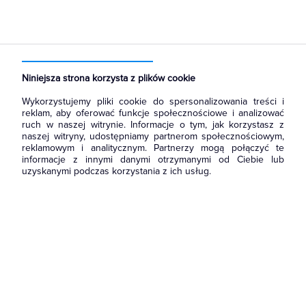
Strona główna
Produkty
Akcesoria montażowe
Złączki
Listwy pomiarowe i złączki rozłączalne
Niniejsza strona korzysta z plików cookie
Wykorzystujemy pliki cookie do spersonalizowania treści i
reklam, aby oferować funkcje społecznościowe i analizować
ruch w naszej witrynie. Informacje o tym, jak korzystasz z
naszej witryny, udostępniamy partnerom społecznościowym,
reklamowym i analitycznym. Partnerzy mogą połączyć te
informacje z innymi danymi otrzymanymi od Ciebie lub
uzyskanymi podczas korzystania z ich usług.