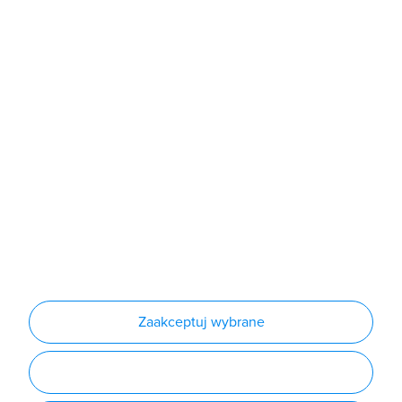
Sklep
Produkty
Producenci
Nowości
Outlet
Informacje
Regulamin
Polityka prywatności
Regulamin usługi newsletter
Zakup urządzeń z czynnikiem chłodniczym
Warunki dostaw
Lista oddziałów
Konfiguratory
Zaakceptuj wybrane
Najczęściej zadawane pytania
RODO