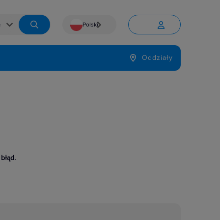
Polski


Język
Oddziały

 błąd.