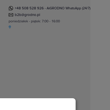
+48 508 528 926
- AiGRODNO WhatsApp (24/7)
b2b@grodno.pl
poniedziałek - piątek: 7:00 - 16:00