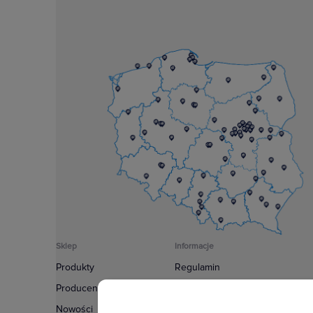
Sklep
Informacje
Produkty
Regulamin
Producenci
Polityka prywatności
Nowości
Regulamin usługi newsletter